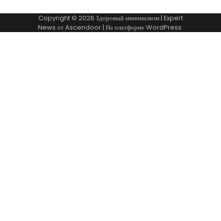
Copyright © 2026
Здоровый минимализм
| Expert
News от
Ascendoor
| На платформе
WordPress
.