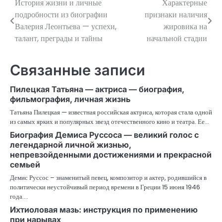
История жизни и личные
Характерные
Навигация
подробности из биографии
признаки наличия
по
Валерия Леонтьева — успехи,
жировика на
талант, преграды и тайны
начальной стадии
записям
Связанные записи
Пилецкая Татьяна — актриса — биография,
фильмография, личная жизнь
Татьяна Пилецкая — известная российская актриса, которая стала одной
из самых ярких и популярных звезд отечественного кино и театра. Ее…
Биография Демиса Руссоса — великий голос с
легендарной личной жизнью,
непревзойденными достижениями и прекрасной
семьей
Демис Руссос – знаменитый певец, композитор и актер, родившийся в
политически неустойчивый период времени в Греции 15 июня 1946
года.…
Ихтиоловая мазь: инструкция по применению
при нарывах