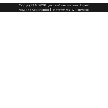
Copyright © 2026
Здоровый минимализм
| Expert
News от
Ascendoor
| На платформе
WordPress
.