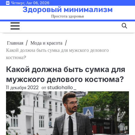
Перейти
Четверг, Авг 06, 2026
Здоровый минимализм
к
Простота здоровья
содержимому
Главная
Мода и красота
Какой должна быть сумка для мужского делового
костюма?
Какой должна быть сумка для
мужского делового костюма?
11 декабря 2022
от
studiohallo_