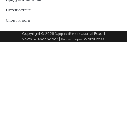
Путешествия
Спорт и йога
Copyright © 2026
Здоровый минимализм
| Expert
News от
Ascendoor
| На платформе
WordPress
.