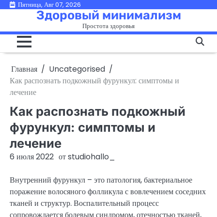
Перейти
Пятница, Авг 07, 2026
Здоровый минимализм
к
Простота здоровья
содержимому
Главная
Uncategorised
Как распознать подкожный фурункул: симптомы и
лечение
Как распознать подкожный
фурункул: симптомы и
лечение
6 июля 2022
от
studiohallo_
Внутренний фурункул – это патология, бактериальное
поражение волосяного фолликула с вовлечением соседних
тканей и структур. Воспалительный процесс
сопровождается болевым синдромом, отечностью тканей,