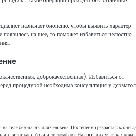
 рецидива. Такие операции проходят без различных
ециалист назначает биопсию, чтобы выявить характер
е появилось на шее, то поможет избавиться челюстно-
ния.
ение
качественная, доброкачественная). Избавиться от
еред процедурой необходима консультация у дерматол
на теле безопасны для человека. Постепенно разрастаясь, они д
льтате возникают боли и дискомфорт. На соседних участках кожи