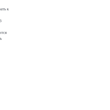
ать к
б
ится
ь