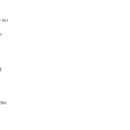
 без
и
В
тво