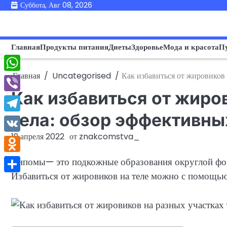
Перейти
Суббота, Авг 08, 2026
к
содержимому
Главная
Продукты питания
Диеты
Здоровье
Мода и красота
П
Главная
Uncategorised
Как избавиться от жировиков 
WhatsApp
Как избавиться от жиро
Viber
тела: обзор эффективны
Telegram
19 апреля 2022
от
znakcomstva_
VK
Odnoklassniki
Липомы— это подкожные образования округлой фор
Избавиться от жировиков на теле можно с помощью
Отправить