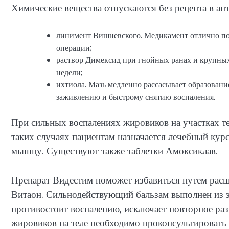
Химические вещества отпускаются без рецепта в ап
линимент Вишневского. Медикамент отлично под
операции;
раствор Димексид при гнойных ранах и крупных
недели;
ихтиола. Мазь медленно рассасывает образовани
заживлению и быстрому снятию воспаления.
При сильных воспалениях жировиков на участках те
таких случаях пациентам назначается лечебный кур
мышцу. Существуют также таблетки Амоксиклав.
Препарат Видестим поможет избавиться путем расщ
Витаон. Сильнодействующий бальзам выполнен из э
противостоит воспалению, исключает повторное раз
жировиков на теле необходимо проконсультировать 