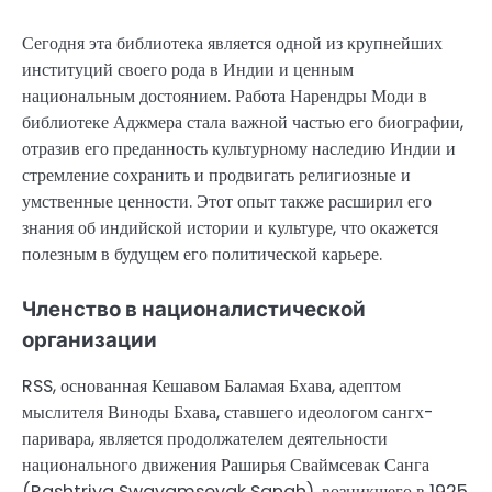
Сегодня эта библиотека является одной из крупнейших
институций своего рода в Индии и ценным
национальным достоянием. Работа Нарендры Моди в
библиотеке Аджмера стала важной частью его биографии,
отразив его преданность культурному наследию Индии и
стремление сохранить и продвигать религиозные и
умственные ценности. Этот опыт также расширил его
знания об индийской истории и культуре, что окажется
полезным в будущем его политической карьере.
Членство в националистической
организации
RSS, основанная Кешавом Баламая Бхава, адептом
мыслителя Виноды Бхава, ставшего идеологом сангх-
паривара, является продолжателем деятельности
национального движения Раширья Сваймсевак Санга
(Rashtriya Swayamsevak Sangh), возникшего в 1925