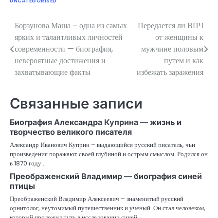
UNCATEGORISED
Борзунова Маша – одна из самых
Передается ли ВПЧ
Навигация
ярких и талантливых личностей
от женщины к
по
современности — биография,
мужчине половым
невероятные достижения и
путем и как
записям
захватывающие факты
избежать заражения
Связанные записи
Биография Александра Куприна — жизнь и
творчество великого писателя
Александр Иванович Куприн – выдающийся русский писатель, чьи
произведения поражают своей глубиной и острым смыслом. Родился он
в 1870 году…
Преображенский Владимир — биография синей
птицы
Преображенский Владимир Алексеевич – знаменитый русский
орнитолог, неутомимый путешественник и ученый. Он стал человеком,
который проложил путь в исследовании синей…