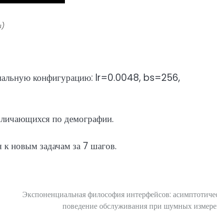
а)
имальную конфигурацию: lr=0.0048, bs=256,
зличающихся по демографии.
к новым задачам за 7 шагов.
Экспоненциальная философия интерфейсов: асимптотиче
поведение обслуживания при шумных измер