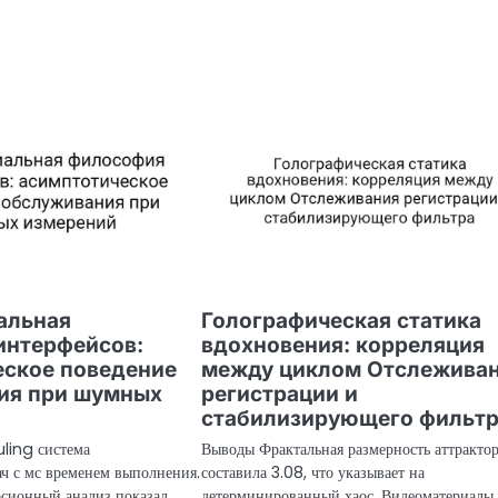
альная
Голографическая статика
интерфейсов:
вдохновения: корреляция
еское поведение
между циклом Отслежива
ия при шумных
регистрации и
стабилизирующего фильтр
ling система
Выводы Фрактальная размерность аттрактор
ач с мс временем выполнения.
составила 3.08, что указывает на
сионный анализ показал
детерминированный хаос. Видеоматериалы