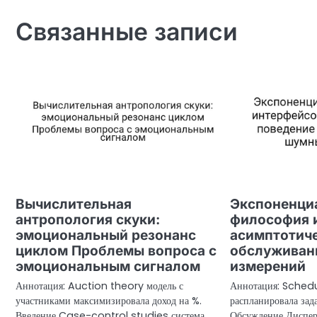
записям
Связанные записи
Вычислительная
Экспоненци
антропология скуки:
философия 
эмоциональный резонанс
асимптотич
циклом Проблемы вопроса с
обслуживан
эмоциональным сигналом
измерений
Аннотация: Auction theory модель с
Аннотация: Schedu
участниками максимизировала доход на %.
распланировала зад
Введение Case-control studies система
Обсуждение Диспер