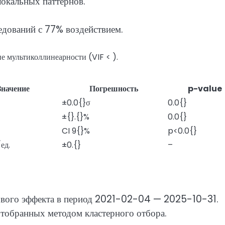
окальных паттернов.
едований с 77% воздействием.
е мультиколлинеарности (VIF < ).
Значение
Погрешность
p-value
±0.0{}σ
0.0{}
±{}.{}%
0.0{}
CI 9{}%
p<0.0{}
ед.
±0.{}
–
кового эффекта в период 2021-02-04 — 2025-10-31.
отобранных методом кластерного отбора.