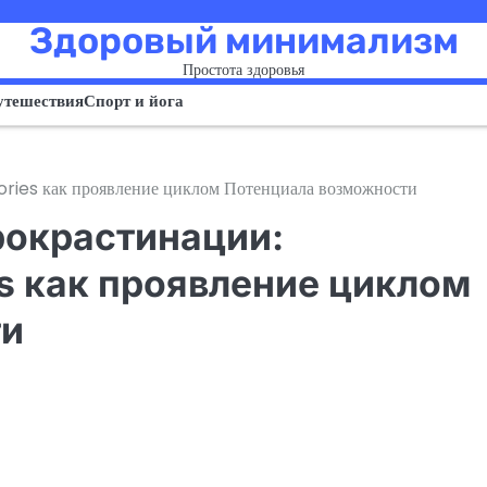
Здоровый минимализм
Простота здоровья
утешествия
Спорт и йога
ories как проявление циклом Потенциала возможности
рокрастинации:
es как проявление циклом
ти