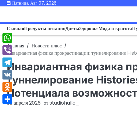
Перейти
Пятница, Авг 07, 2026
к
содержимому
Главная
Продукты питания
Диеты
Здоровье
Мода и красота
П
Главная
Новости плюс
WhatsApp
Инвариантная физика прокрастинации: туннелирование Hist
Viber
Инвариантная физика п
Telegram
туннелирование Histori
VK
Потенциала возможнос
Odnoklassniki
30 апреля 2026
от
studiohallo_
Отправить