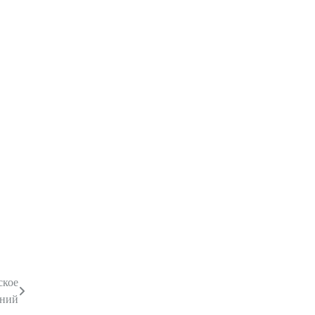
ское
ений