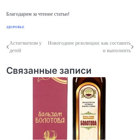
Благодарим за чтение статьи!
ЗДОРОВЬЕ
Астигматизм у
Новогодние резолюции: как составить
Навигация
детей
и выполнить
по
записям
Связанные записи