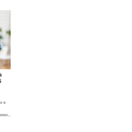
а
б
з в
ринки…