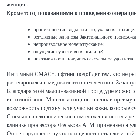
женщин.
Кроме того,
показаниями к проведению операции
проникновение воды или воздуха во влагалище;
регулярные вагинозы бактериального происхожд
непроизвольное мочеиспускание;
ощущение сухости во влагалище;
невозможность получить сексуальное удовлетво
Интимный СМАС-лифтинг подойдет тем, кто не реш
разочаровался в медикаментозном лечении. Зачасту
Благодаря этой малоинвазивной процедуре можно за
интимной зоне. Многие женщины оценили преимущ
возможность подтянуть те участки кожи, которые с
С целью гинекологического омоложения используетс
клинике профессора Феськова А. М. применяется у
Он не нарушает структуру и целостность слизистой