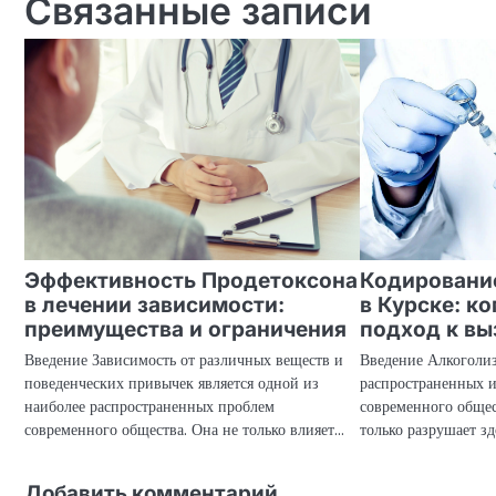
Связанные записи
записям
Эффективность Продетоксона
Кодирование
в лечении зависимости:
в Курске: к
преимущества и ограничения
подход к в
Введение Зависимость от различных веществ и
Введение Алкоголи
поведенческих привычек является одной из
распространенных и
наиболее распространенных проблем
современного общес
современного общества. Она не только влияет…
только разрушает зд
Добавить комментарий