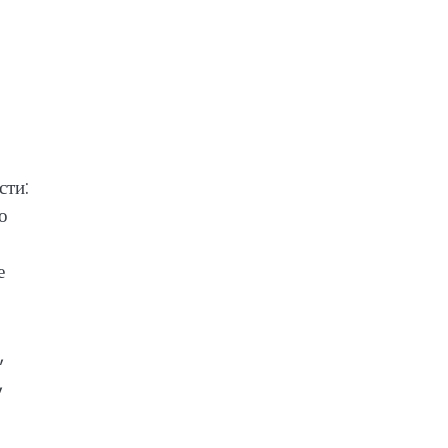
сти:
о
е
,
,