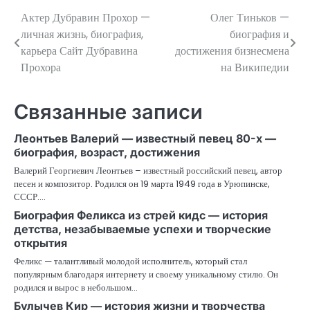
Актер Дубравин Прохор —
Олег Тиньков —
Навигация
личная жизнь, биография,
биография и
по
карьера Сайт Дубравина
достижения бизнесмена
Прохора
на Википедии
записям
Связанные записи
Леонтьев Валерий — известный певец 80-х —
биография, возраст, достижения
Валерий Георгиевич Леонтьев – известный российский певец, автор
песен и композитор. Родился он 19 марта 1949 года в Урюпинске,
СССР.…
Биография Феликса из стрей кидс — история
детства, незабываемые успехи и творческие
открытия
Феликс — талантливый молодой исполнитель, который стал
популярным благодаря интернету и своему уникальному стилю. Он
родился и вырос в небольшом…
Булычев Кир — история жизни и творчества