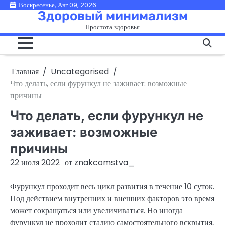
Перейти
Воскресенье, Авг 09, 2026
Здоровый минимализм
к
Простота здоровья
содержимому
Главная
Uncategorised
Что делать, если фурункул не заживает: возможные
причины
Что делать, если фурункул не
заживает: возможные
причины
22 июля 2022
от
znakcomstva_
Фурункул проходит весь цикл развития в течение 10 суток.
Под действием внутренних и внешних факторов это время
может сокращаться или увеличиваться. Но иногда
фурункул не проходит стадию самостоятельного вскрытия,