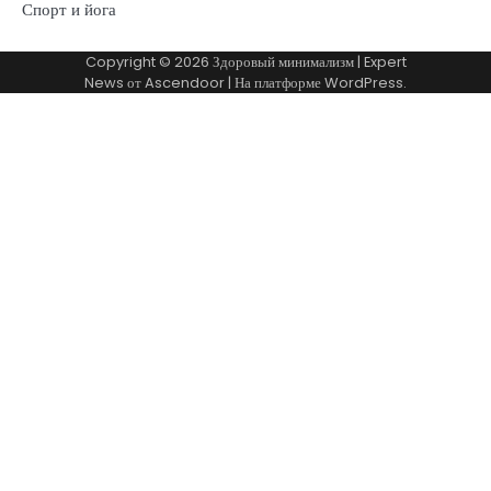
Спорт и йога
Copyright © 2026
Здоровый минимализм
| Expert
News от
Ascendoor
| На платформе
WordPress
.