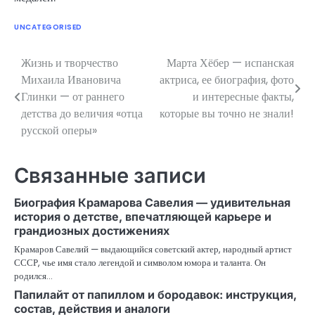
UNCATEGORISED
Жизнь и творчество
Марта Хёбер — испанская
Навигация
Михаила Ивановича
актриса, ее биография, фото
по
Глинки — от раннего
и интересные факты,
детства до величия «отца
которые вы точно не знали!
записям
русской оперы»
Связанные записи
Биография Крамарова Савелия — удивительная
история о детстве, впечатляющей карьере и
грандиозных достижениях
Крамаров Савелий — выдающийся советский актер, народный артист
СССР, чье имя стало легендой и символом юмора и таланта. Он
родился…
Папилайт от папиллом и бородавок: инструкция,
состав, действия и аналоги