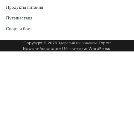
Продукты питания
Путешествия
Спорт и йога
Copyright © 2026
Здоровый минимализм
| Expert
News от
Ascendoor
| На платформе
WordPress
.