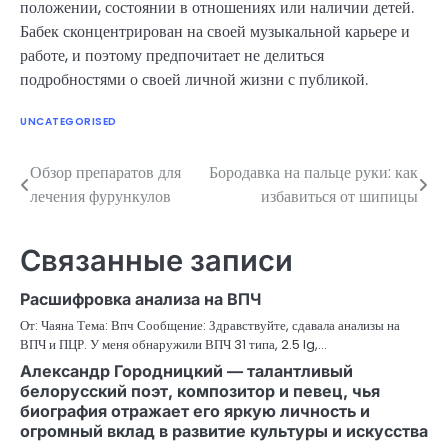
положении, состоянии в отношениях или наличии детей.
Бабек сконцентрирован на своей музыкальной карьере и
работе, и поэтому предпочитает не делиться
подробностями о своей личной жизни с публикой.
UNCATEGORISED
Обзор препаратов для
Бородавка на пальце руки: как
Навигация
лечения фурункулов
избавиться от шипицы
по
записям
Связанные записи
Расшифровка анализа на ВПЧ
От: Чаяна Тема: Впч Сообщение: Здравствуйте, сдавала анализы на
ВПЧ и ПЦР. У меня обнаружили ВПЧ 31 типа, 2.5 lg,…
Александр Городницкий — талантливый
белорусский поэт, композитор и певец, чья
биография отражает его яркую личность и
огромный вклад в развитие культуры и искусства