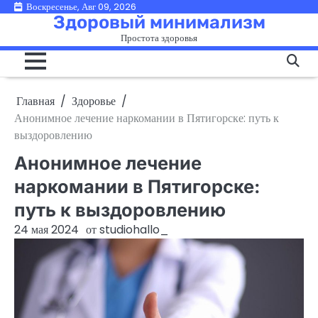
Перейти
Воскресенье, Авг 09, 2026
Здоровый минимализм
к
Простота здоровья
содержимому
Главная
Здоровье
Анонимное лечение наркомании в Пятигорске: путь к
выздоровлению
Анонимное лечение
наркомании в Пятигорске:
путь к выздоровлению
24 мая 2024
от
studiohallo_