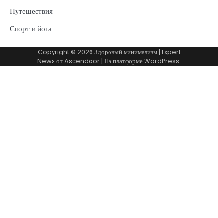
Путешествия
Спорт и йога
Copyright © 2026
Здоровый минимализм
| Expert
News от
Ascendoor
| На платформе
WordPress
.