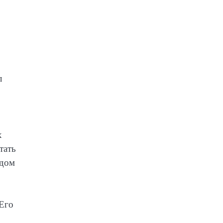
л
х
тать
ждом
 Его