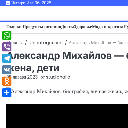
Перейти
Четверг, Авг 06, 2026
к
содержимому
Главная
Продукты питания
Диеты
Здоровье
Мода и красота
П
Главная
Uncategorised
Александр Михайлов — биогра
WhatsApp
Александр Михайлов — 
Viber
жена, дети
Telegram
28 января 2023
от
studiohallo_
VK
Odnoklassniki
Отправить