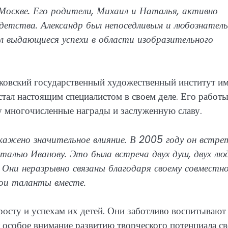
 Москве. Его родители, Михаил и Наталья, активно
 детства. Александр был непоседливым и любознател
л выдающиеся успехи в области изобразительного
ковский государственный художественный институт и
стал настоящим специалистом в своем деле. Его работ
у многочисленные награды и заслуженную славу.
ажено значительное влияние. В 2005 году он встре
алью Иванову. Это была встреча двух душ, двух люд
Они неразрывно связаны благодаря своему совместн
вои таланты вместе.
росту и успехам их детей. Они заботливо воспитывают
 особое внимание развитию творческого потенциала с