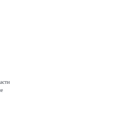
асти
ие