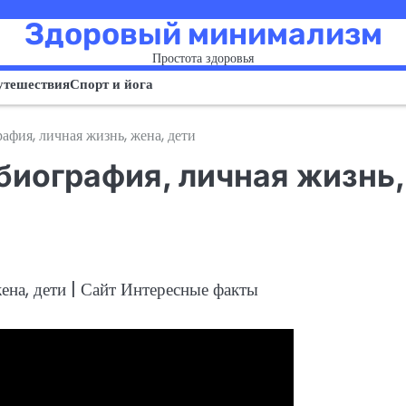
Здоровый минимализм
Простота здоровья
утешествия
Спорт и йога
фия, личная жизнь, жена, дети
биография, личная жизнь,