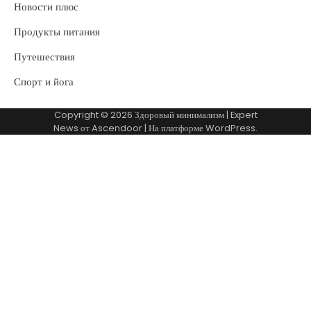
Новости плюс
Продукты питания
Путешествия
Спорт и йога
Copyright © 2026
Здоровый минимализм
| Expert
News от
Ascendoor
| На платформе
WordPress
.