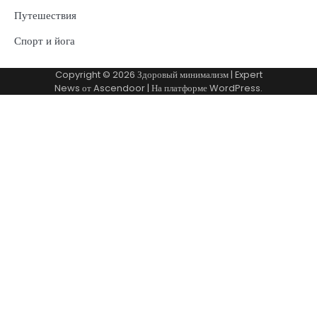
Путешествия
Спорт и йога
Copyright © 2026
Здоровый минимализм
| Expert
News от
Ascendoor
| На платформе
WordPress
.